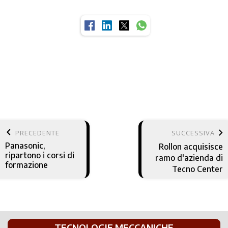
keyboard_arrow_left
keyboard_arrow_right
PRECEDENTE
SUCCESSIVA
Panasonic,
Rollon acquisisce
ripartono i corsi di
ramo d'azienda di
formazione
Tecno Center
TECNOLOGIE MECCANICHE