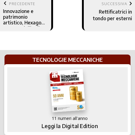
keyboard_arrow_left
keyboard_arrow_right
PRECEDENTE
SUCCESSIVA
Innovazione e
Rettificatrici in
patrimonio
tondo per esterni
artistico, Hexagon
sponsor dell’Italia
a Expo 2020 Dubai
TECNOLOGIE MECCANICHE
11 numeri all'anno
Leggi la Digital Edition