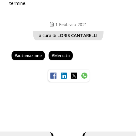
termine.
calendar_month
1 Febbraio 2021
a cura di
LORIS CANTARELLI
automazione
Mercato