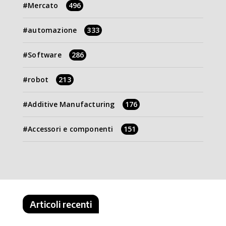
Mercato
496
automazione
333
Software
286
robot
213
Additive Manufacturing
176
Accessori e componenti
151
Articoli recenti