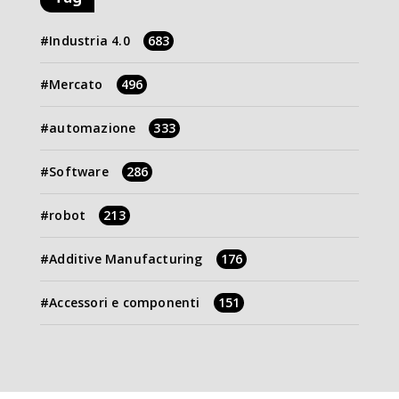
Industria 4.0
683
Mercato
496
automazione
333
Software
286
robot
213
Additive Manufacturing
176
Accessori e componenti
151