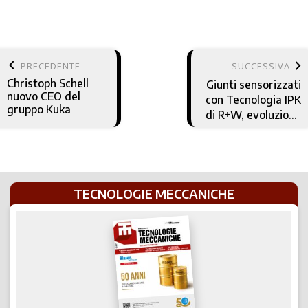
keyboard_arrow_left
keyboard_arrow_right
PRECEDENTE
SUCCESSIVA
Christoph Schell
Giunti sensorizzati
nuovo CEO del
con Tecnologia IPK
gruppo Kuka
di R+W, evoluzione
nella
manutenzione
predittiva
TECNOLOGIE MECCANICHE