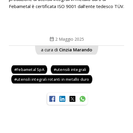
Febametal è certificata ISO 9001 dall’ente tedesco TÜV.
calendar_month
2 Maggio 2025
a cura di
Cinzia Marando
Febametal SpA
utensili integrali
utensili integrali rotanti in metallo duro