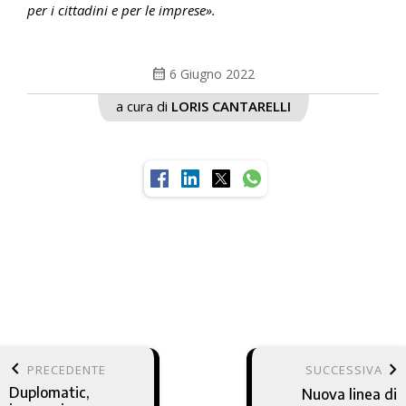
per i cittadini e per le imprese».
calendar_month
6 Giugno 2022
a cura di
LORIS CANTARELLI
keyboard_arrow_left
keyboard_arrow_right
PRECEDENTE
SUCCESSIVA
Duplomatic,
Nuova linea di