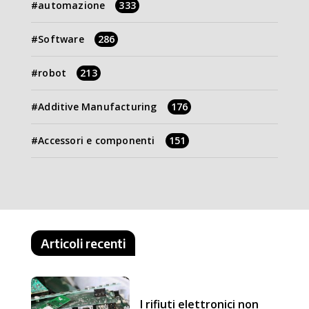
automazione
333
Software
286
robot
213
Additive Manufacturing
176
Accessori e componenti
151
Articoli recenti
I rifiuti elettronici non