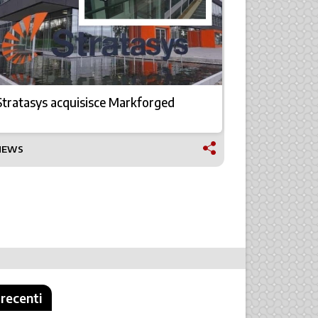
Stratasys acquisisce Markforged
Interroll 
NEWS
NEWS
 recenti