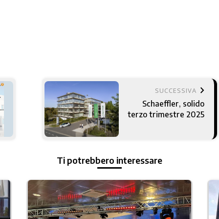
keyboard_arrow_right
SUCCESSIVA
Schaeffler, solido
terzo trimestre 2025
Ti potrebbero interessare