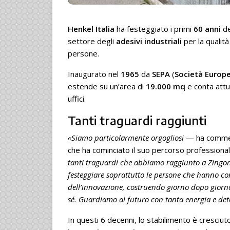
Henkel Italia
ha festeggiato i primi
60 anni
de
settore degli
adesivi industriali
per la qualità
persone.
Inaugurato nel
1965
da
SEPA
(
Società Europe
estende su un’area di
19.000 mq
e conta att
uffici.
Tanti traguardi raggiunti
«Siamo particolarmente orgogliosi
— ha comm
che ha cominciato il suo percorso professiona
tanti traguardi che abbiamo raggiunto a Zingonia
festeggiare soprattutto le persone che hanno con
dell’innovazione, costruendo giorno dopo giorn
sé. Guardiamo al futuro con tanta energia e de
In questi 6 decenni, lo stabilimento è cresciut