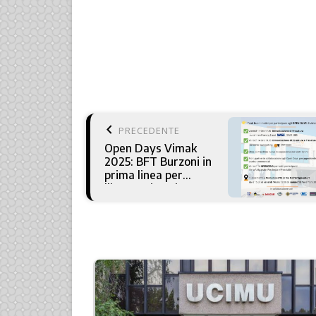
keyboard_arrow_left
PRECEDENTE
Open Days Vimak
2025: BFT Burzoni in
prima linea per
l'innovazione in
fresatura e tornitura