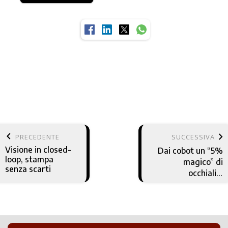
keyboard_arrow_left
keyboard_arrow_right
PRECEDENTE
SUCCESSIVA
Visione in closed-
Dai cobot un “5%
loop, stampa
magico” di
senza scarti
occhialini
personalizzati