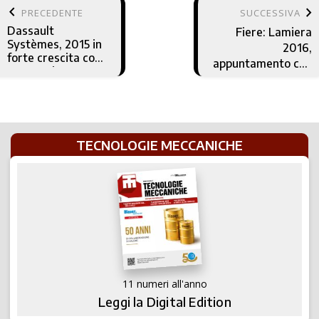
keyboard_arrow_left
keyboard_arrow_right
PRECEDENTE
SUCCESSIVA
Dassault
Fiere: Lamiera
Systèmes, 2015 in
2016,
forte crescita con
appuntamento con
3DExperience
la deformazione
TECNOLOGIE MECCANICHE
11 numeri all'anno
Leggi la Digital Edition