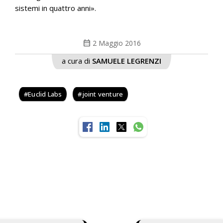
sistemi in quattro anni».
calendar_month
2 Maggio 2016
a cura di
SAMUELE LEGRENZI
Euclid Labs
joint venture