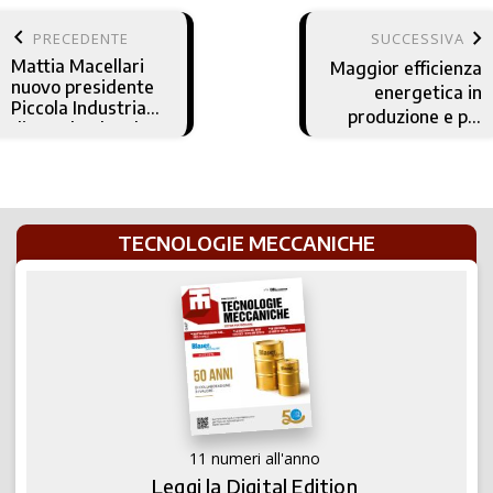
keyboard_arrow_left
keyboard_arrow_right
PRECEDENTE
SUCCESSIVA
Mattia Macellari
Maggior efficienza
nuovo presidente
energetica in
Piccola Industria
produzione e più
di Assolombarda
trasparenza nel
consumo con
Schaeffler
TECNOLOGIE MECCANICHE
11 numeri all'anno
Leggi la Digital Edition