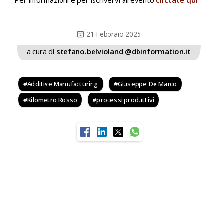
Per informazioni e per iscrivervi all’evento
cliccate qui
calendar_month
21 Febbraio 2025
a cura di
stefano.belviolandi@dbinformation.it
Additive Manufacturing
Giuseppe De Marco
Kilometro Rosso
processi produttivi