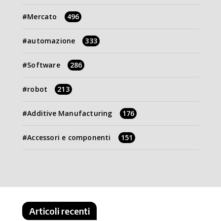
Mercato
496
automazione
333
Software
286
robot
213
Additive Manufacturing
176
Accessori e componenti
151
Articoli recenti