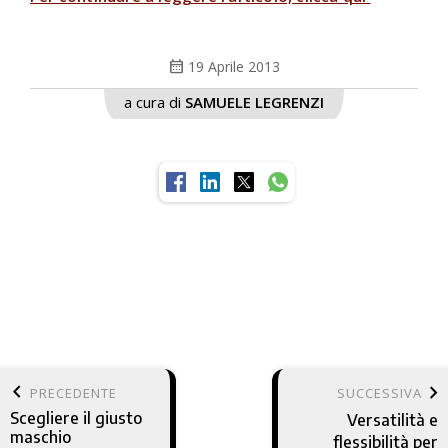
calendar_month
19 Aprile 2013
a cura di
SAMUELE LEGRENZI
keyboard_arrow_left
keyboard_arrow_right
PRECEDENTE
SUCCESSIVA
Scegliere il giusto
Versatilità e
maschio
flessibilità per