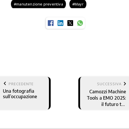
manutenzione preventiva
Mayr
keyboard_arrow_left
keyboard_arrow_right
PRECEDENTE
SUCCESSIVA
Una fotografia
Camozzi Machine
sull’occupazione
Tools a EMO 2025:
il futuro tra
innovazione e
integrazione
digitale