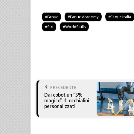
Fanuc
Fanuc Academy
Fanuc Italia
Siri
WorldSkills
keyboard_arrow_left
PRECEDENTE
Dai cobot un “5%
magico” di occhialini
personalizzati