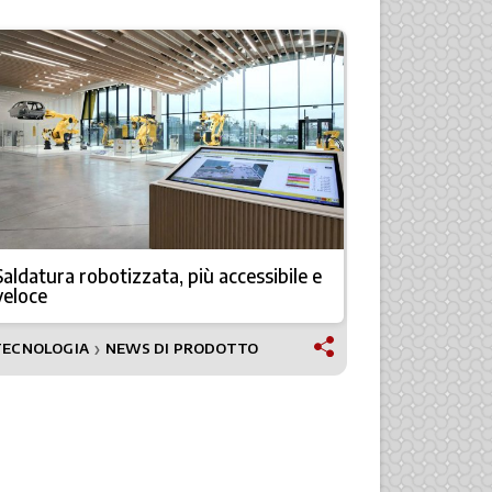
Saldatura robotizzata, più accessibile e
Robot indus
veloce
umanoidi: 
TECNOLOGIA
NEWS DI PRODOTTO
NEWS
❯