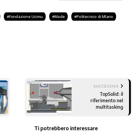
Fondazione Ucimu
Made
Politecnico di Mlano
keyboard_arrow_right
SUCCESSIVA
TopSolid: il
riferimento nel
multitasking
Ti potrebbero interessare