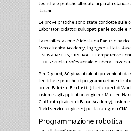
teoriche e pratiche allineate ai più alti standar
italiani.
Le prove pratiche sono state condotte sulle c
Laboratori didattici sviluppati per le scuole e in 
La manifestazione è ideata da
Fanuc
e ha rice
Meccatronica Academy, Ingegneria Italia, Assolo
CNOS-FAP ETS, SIRI, MADE Competence Center
CIOFS Scuola Professionale e Libera Universit
Per 2 giorni, 80 giovani talenti provenienti da 4
teoriche e pratiche di programmazione di robo
prove
Fabrizio Fischetti
(chief expert di Worl
insieme agli application engineer
Matteo Nar
Ciuffreda
(trainer di Fanuc Academy), insieme
(field service engineer) per la categoria CNC.
Programmazione robotica
1° classificato: IIS “Marzotto-Luzzatti” d