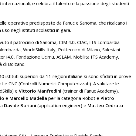
d internazionali, e celebra il talento e la passione degli studenti
elle operative predisposte da Fanuc e Sanoma, che ricalcano i
uso negli istituti scolastici in gara.
vuto il patrocinio di Sanoma, CIM 4.0, CIAC, ITS Lombardia
mbarda, WorldSkills Italy, Politecnico di Milano, Salesiani
 i4.0, Fondazione Ucimu, ASLAM, Mobilita ITS Academy,
à di Bolzano.
0 istituti superiori da 11 regioni italiane si sono sfidati in prove
t e CNC (Controlli Numerici Computerizzati). A valutare le
dSkills) e
Vittorio Manfredini
(trainer di Fanuc Academy),
do
e
Marcello Madella
per la categoria Robot e
Pietro
 a
Davide Boriani
(application engineer) e
Matteo Cedrato
i Valdagno (VI) – Lorenzo Frighetto e Davide Sandri