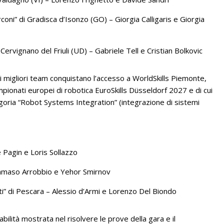
Marconi” di Gradisca d’Isonzo (GO) – Giorgia Calligaris e Giorgia
i Cervignano del Friuli (UD) – Gabriele Tell e Cristian Bolkovic
, i migliori team conquistano l’accesso a WorldSkills Piemonte,
mpionati europei di robotica EuroSkills Düsseldorf 2027 e di cui
oria “Robot Systems Integration” (integrazione di sistemi
e Pagin e Loris Sollazzo
ommaso Arrobbio e Yehor Smirnov
tti” di Pescara – Alessio d’Armi e Lorenzo Del Biondo
bilità mostrata nel risolvere le prove della gara e il