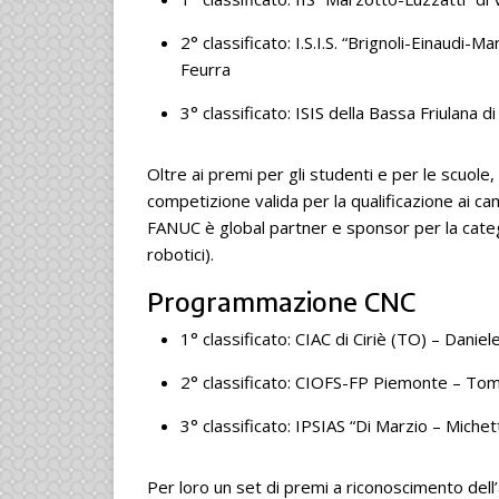
2° classificato: I.S.I.S. “Brignoli-Einaudi-
Feurra
3° classificato: ISIS della Bassa Friulana d
Oltre ai premi per gli studenti e per le scuole
competizione valida per la qualificazione ai ca
FANUC è global partner e sponsor per la categ
robotici).
Programmazione CNC
1° classificato: CIAC di Ciriè (TO) – Daniel
2° classificato: CIOFS-FP Piemonte – T
3° classificato: IPSIAS “Di Marzio – Miche
Per loro un set di premi a riconoscimento dell’a