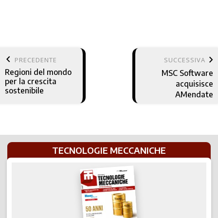
keyboard_arrow_left
keyboard_arrow_right
PRECEDENTE
SUCCESSIVA
Regioni del mondo
MSC Software
per la crescita
acquisisce
sostenibile
AMendate
TECNOLOGIE MECCANICHE