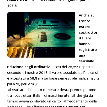
106,8.
Anche sul
fronte
estero i
costruttori
italiani
hanno
registrato
una
sensibile
riduzione degli ordinativi
, scesi del 28,5% rispetto al
secondo trimestre 2018. Il valore assoluto dell’indice si
è attestato a 68,8 ma su base semestrale l’indice risulta
più alto, pari a 96,6.
«Il risultato di questo trimestre desta preoccupazione
tra i costruttori italiani di macchine utensili che già da
tempo avevano rilevato un certo raffreddamento della
domanda. – ha affermato
Massimo Carboniero,