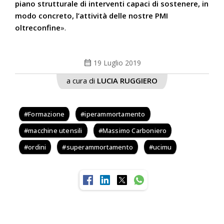
piano strutturale di interventi capaci di sostenere, in
modo concreto, l’attività delle nostre PMI
oltreconfine
».
calendar_month
19 Luglio 2019
a cura di
LUCIA RUGGIERO
Formazione
iperammortamento
macchine utensili
Massimo Carboniero
ordini
superammortamento
ucimu