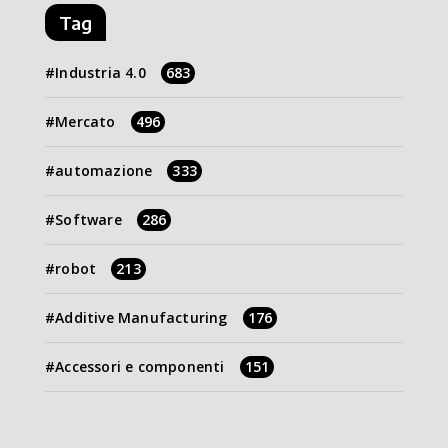
Tag
Industria 4.0
683
Mercato
496
automazione
333
Software
286
robot
213
Additive Manufacturing
176
Accessori e componenti
151