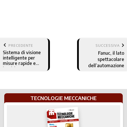
keyboard_arrow_left
keyboard_arrow_right
PRECEDENTE
SUCCESSIVA
Sistema di visione
Fanuc, il lato
intelligente per
spettacolare
misure rapide e
dell’automazione
intuitive
TECNOLOGIE MECCANICHE