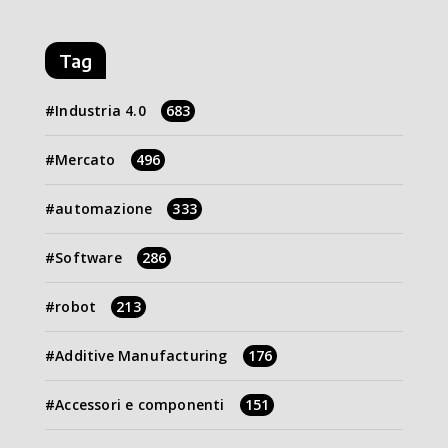
Tag
Industria 4.0
683
Mercato
496
automazione
333
Software
286
robot
213
Additive Manufacturing
176
Accessori e componenti
151