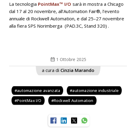
La tecnologia
PointMax™ I/O
sarà in mostra a Chicago
dal 17 al 20 novembre, all’Automation Fair®, l’evento
annuale di Rockwell Automation, e dal 25–27 novembre
alla fiera SPS Norimberga (PAD.3C, Stand 320) .
calendar_month
1 Ottobre 2025
a cura di
Cinzia Marando
automazione avanzata
automazione industriale
PointMax I/O
Rockwell Automation