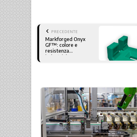
keyboard_arrow_left
PRECEDENTE
Markforged Onyx
GF™: colore e
resistenza
industriale