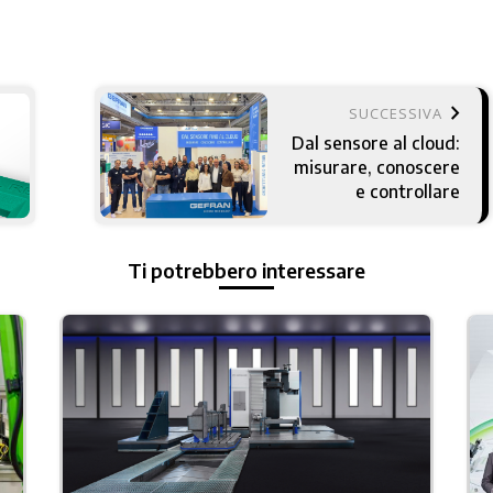
keyboard_arrow_right
SUCCESSIVA
Dal sensore al cloud:
misurare, conoscere
e controllare
Ti potrebbero interessare