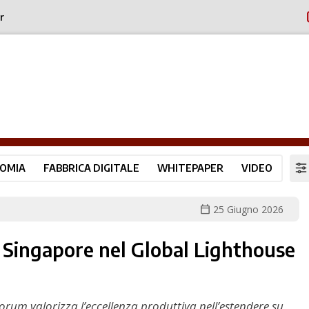
r
OMIA
FABBRICA DIGITALE
WHITEPAPER
VIDEO
calendar_today
25 Giugno 2026
 Singapore nel Global Lighthouse
rum valorizza l’eccellenza produttiva nell’estendere su