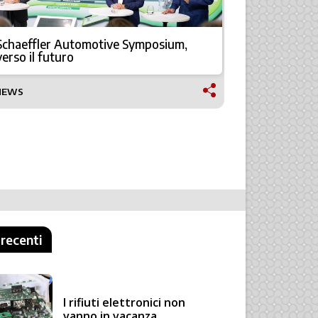
Schaeffler Automotive Symposium,
SPS Italia 
verso il futuro
NEWS
NEWS
 recenti
I rifiuti elettronici non
vanno in vacanza