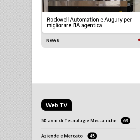
aforma di
Rockwell Automation e Augury per
migliorare l’IA agentica
TTO
NEWS
Web TV
50 anni di Tecnologie Meccaniche
63
Aziende e Mercato
45