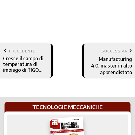
keyboard_arrow_left
keyboard_arrow_right
PRECEDENTE
SUCCESSIVA
Cresce il campo di
Manufacturing
temperatura di
4.0, master in alto
impiego di TIGO
apprendistato
SF
TECNOLOGIE MECCANICHE