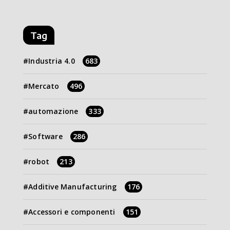
Tag
Industria 4.0
683
Mercato
496
automazione
333
Software
286
robot
213
Additive Manufacturing
176
Accessori e componenti
151