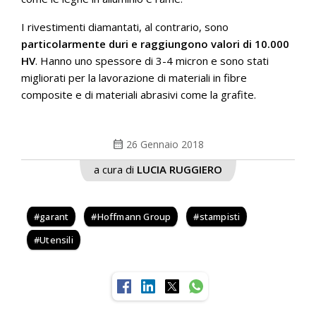
I rivestimenti diamantati, al contrario, sono
particolarmente duri e raggiungono valori di 10.000
HV
. Hanno uno spessore di 3-4 micron e sono stati
migliorati per la lavorazione di materiali in fibre
composite e di materiali abrasivi come la grafite.
calendar_month
26 Gennaio 2018
a cura di
LUCIA RUGGIERO
garant
Hoffmann Group
stampisti
Utensili