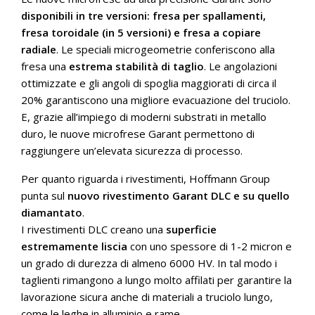
disponibili in tre versioni: fresa per spallamenti,
fresa toroidale (in 5 versioni) e fresa a copiare
radiale
. Le speciali microgeometrie conferiscono alla
fresa una
estrema stabilità di taglio
. Le angolazioni
ottimizzate e gli angoli di spoglia maggiorati di circa il
20% garantiscono una migliore evacuazione del truciolo.
E, grazie all’impiego di moderni substrati in metallo
duro, le nuove microfrese Garant permettono di
raggiungere un’elevata sicurezza di processo.
Per quanto riguarda i rivestimenti, Hoffmann Group
punta sul
nuovo rivestimento Garant DLC e su quello
diamantato
.
I rivestimenti DLC creano una
superficie
estremamente liscia
con uno spessore di 1-2 micron e
un grado di durezza di almeno 6000 HV. In tal modo i
taglienti rimangono a lungo molto affilati per garantire la
lavorazione sicura anche di materiali a truciolo lungo,
come le leghe in alluminio e rame.