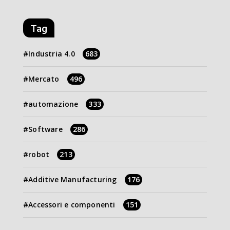
Tag
Industria 4.0
683
Mercato
496
automazione
333
Software
286
robot
213
Additive Manufacturing
176
Accessori e componenti
151