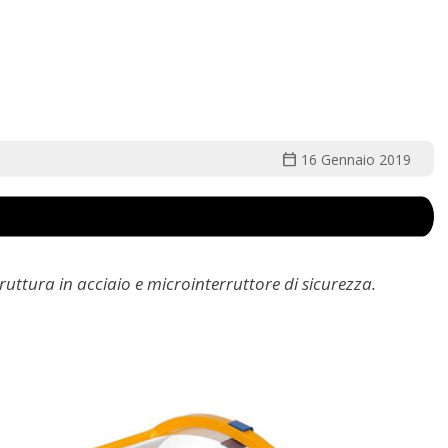
calendar_today
16 Gennaio 2019
uttura in acciaio e microinterruttore di sicurezza.