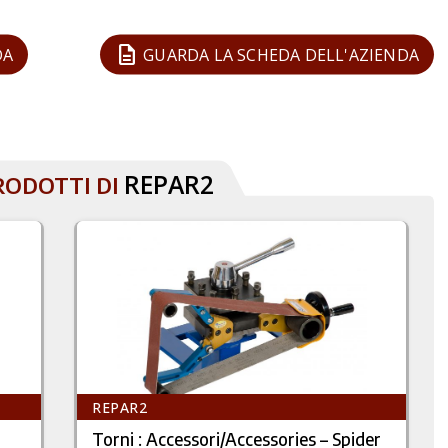
description
DA
GUARDA LA SCHEDA DELL'AZIENDA
REPAR2
RODOTTI DI
REPAR2
Torni : Accessori/Accessories – Spider