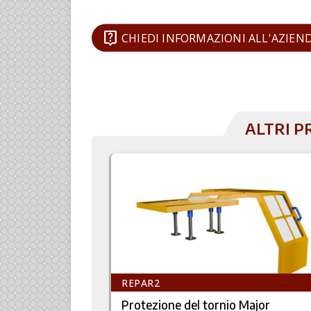
live_help
CHIEDI INFORMAZIONI ALL'AZIEN
ALTRI P
REPAR2
Protezione del tornio Major