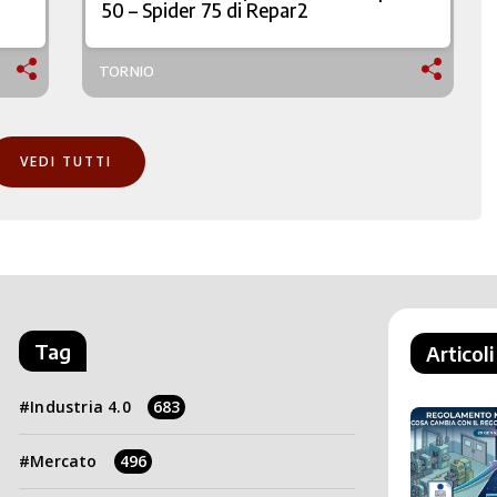
50 – Spider 75 di Repar2
TORNIO
VEDI TUTTI
Tag
Articoli
Industria 4.0
683
Mercato
496