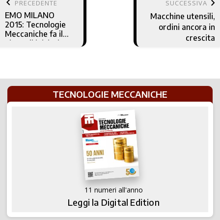
keyboard_arrow_left
keyboard_arrow_right
PRECEDENTE
SUCCESSIVA
EMO MILANO
Macchine utensili,
2015: Tecnologie
ordini ancora in
Meccaniche fa il
crescita
pieno di iniziative
TECNOLOGIE MECCANICHE
11 numeri all'anno
Leggi la Digital Edition