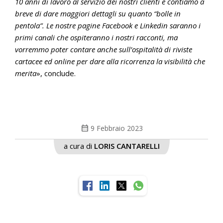
10 anni di lavoro al servizio dei nostri clienti e contiamo a
breve di dare maggiori dettagli su quanto “bolle in
pentola”. Le nostre pagine Facebook e Linkedin saranno i
primi canali che ospiteranno i nostri racconti, ma
vorremmo poter contare anche sull’ospitalità di riviste
cartacee ed online per dare alla ricorrenza la visibilità che
merita
», conclude.
calendar_month
9 Febbraio 2023
a cura di
LORIS CANTARELLI