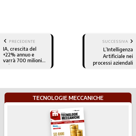
keyboard_arrow_left
keyboard_arrow_right
PRECEDENTE
SUCCESSIVA
IA, crescita del
L’Intelligenza
+22% annuo e
Artificiale nei
varrà 700 milioni
processi aziendali
nel 2025
TECNOLOGIE MECCANICHE