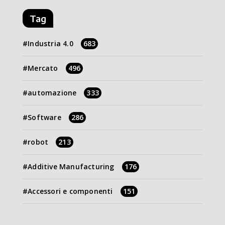
Tag
Industria 4.0
683
Mercato
496
automazione
333
Software
286
robot
213
Additive Manufacturing
176
Accessori e componenti
151