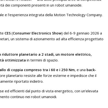
metà dei componenti presenti in un robot umanoide.
cale e l’esperienza integrata della Motion Technology Company.
nte
CES
(
Consumer Electronics Show
) del 6-9 gennaio 2026 a
netari, un sistema di azionamento ad alta efficienza progettato
riduttore planetario a 2 stadi, un motore elettrico,
ità ottimizzata
in termini di spazio.
allo di coppia compreso tra i 60 e i 250 Nm
, e una
back-
atore planetario resiste alle forze esterne e impedisce che il
amente riportato indietro.
e ed efficienti dal punto di vista energetico, con un’elevata
namento continuo nei robot umanoidi.