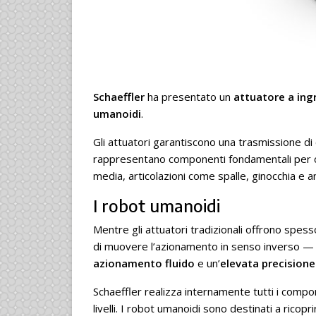
Schaeffler
ha presentato un
attuatore a ing
umanoidi
.
Gli attuatori garantiscono una trasmissione d
rappresentano componenti fondamentali per con
media, articolazioni come spalle, ginocchia e
I robot umanoidi
Mentre gli attuatori tradizionali offrono spess
di muovere l’azionamento in senso inverso — l
azionamento fluido
e un’
elevata precisione
Schaeffler realizza internamente tutti i compon
livelli. I robot umanoidi sono destinati a ricop