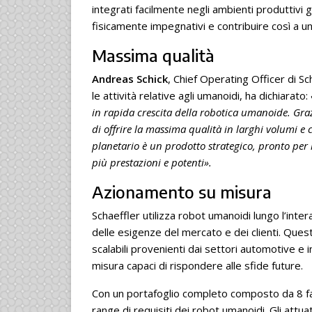
integrati facilmente negli ambienti produttivi gi
fisicamente impegnativi e contribuire così a un
Massima qualità
Andreas Schick
, Chief Operating Officer di S
le attività relative agli umanoidi, ha dichiarato:
in rapida crescita della robotica umanoide. Gra
di offrire la massima qualità in larghi volumi e
planetario è un prodotto strategico, pronto per
più prestazioni e potenti».
Azionamento su misura
Schaeffler utilizza robot umanoidi lungo l’int
delle esigenze del mercato e dei clienti. Ques
scalabili provenienti dai settori automotive e 
misura capaci di rispondere alle sfide future.
Con un portafoglio completo composto da 8 fami
range di requisiti dei robot umanoidi. Gli attua