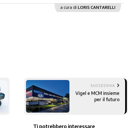
a cura di
LORIS CANTARELLI
keyboard_arrow_right
SUCCESSIVA
Vigel e MCM insieme
per il futuro
Ti potrebbero interessare