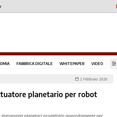
r
OMIA
FABBRICA DIGITALE
WHITEPAPER
VIDEO
calendar_today
2 Febbraio 2026
ttuatore planetario per robot
a ingranaggi planetari progettato appositamente per