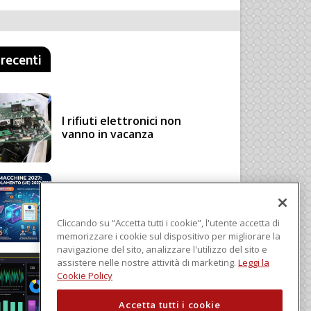
 recenti
I rifiuti elettronici non
vanno in vacanza
Regolamento Macchine
2027: cosa cambia con il
Regolamento (UE)
Cliccando su “Accetta tutti i cookie”, l'utente accetta di
2023/1230
memorizzare i cookie sul dispositivo per migliorare la
navigazione del sito, analizzare l'utilizzo del sito e
assistere nelle nostre attività di marketing.
Leggi la
Schneider Electric, una
Cookie Policy
piattaforma di intelligenza
in cloud
Accetta tutti i cookie