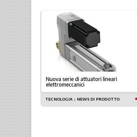
iù agili,
Nuova serie di attuatori lineari
elettromeccanici
TTO
TECNOLOGIA
NEWS DI PRODOTTO
❯