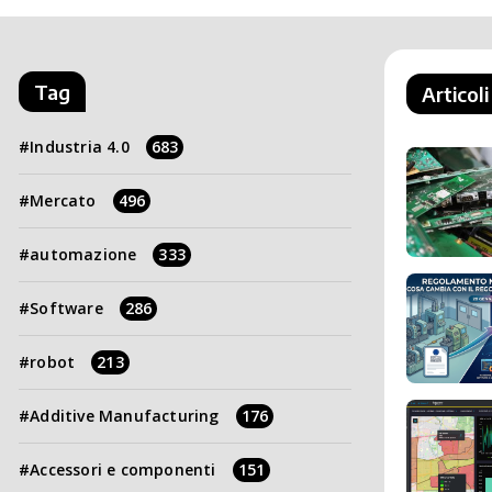
Tag
Articoli
Industria 4.0
683
Mercato
496
automazione
333
Software
286
robot
213
Additive Manufacturing
176
Accessori e componenti
151