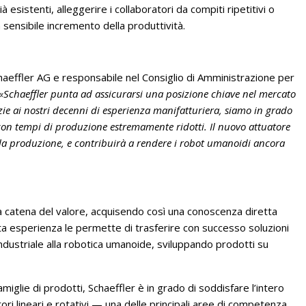
à esistenti, alleggerire i collaboratori da compiti ripetitivi o
 sensibile incremento della produttività.
chaeffler AG e responsabile nel Consiglio di Amministrazione per
«Schaeffler punta ad assicurarsi una posizione chiave nel mercato
zie ai nostri decenni di esperienza manifatturiera, siamo in grado
 con tempi di produzione estremamente ridotti. Il nuovo attuatore
 la produzione, e contribuirà a rendere i robot umanoidi ancora
era catena del valore, acquisendo così una conoscenza diretta
ta esperienza le permette di trasferire con successo soluzioni
industriale alla robotica umanoide, sviluppando prodotti su
glie di prodotti, Schaeffler è in grado di soddisfare l’intero
tori lineari e rotativi — una delle principali aree di competenza