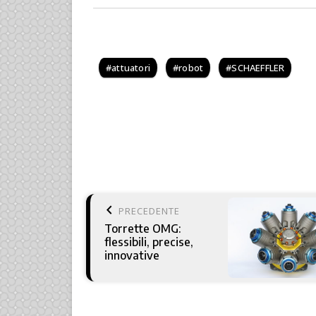
attuatori
robot
SCHAEFFLER
keyboard_arrow_left
PRECEDENTE
Torrette OMG:
flessibili, precise,
innovative