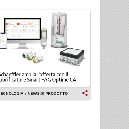
Schaeffler amplia l’offerta con il
EMO 2025: 
lubrificatore Smart FAG Optime C4
portafoglio
TECNOLOGIA
NEWS DI PRODOTTO
TECNOLOGI
❯