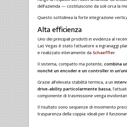
dell’azienda — costituiscono da soli circa la 
Questo sottolinea la forte integrazione verti
Alta efficienza
Uno dei principali prodotti in evidenza al rece
Las Vegas è stato l’attuatore a ingranaggi pla
e realizzato interamente da
Schaeffler
.
Il sistema, compatto ma potente,
combina un 
nonché un encoder e un controller in un’un
Grazie all’elevata stabilità termica, a un
interv
drive-ability particolarmente bassa
, l’attu
componente di trasmissione venga involontari
Il risultato sono sequenze di movimento precis
trasparenza della coppia: ideali per il funzio