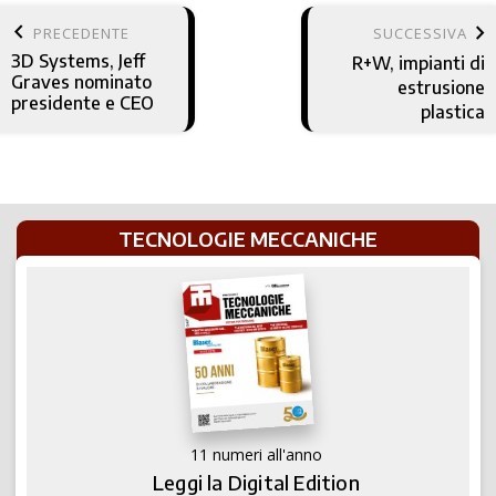
keyboard_arrow_left
keyboard_arrow_right
PRECEDENTE
SUCCESSIVA
3D Systems, Jeff
R+W, impianti di
Graves nominato
estrusione
presidente e CEO
plastica
TECNOLOGIE MECCANICHE
11 numeri all'anno
Leggi la Digital Edition