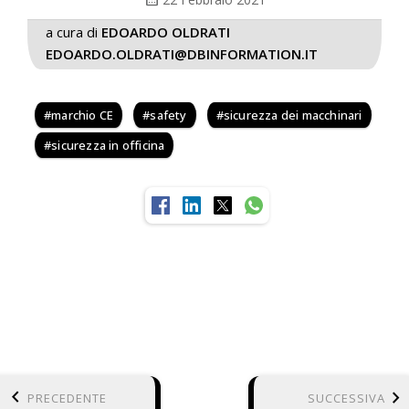
a cura di
EDOARDO OLDRATI
EDOARDO.OLDRATI@DBINFORMATION.IT
marchio CE
safety
sicurezza dei macchinari
sicurezza in officina
keyboard_arrow_left
keyboard_arrow_right
PRECEDENTE
SUCCESSIVA