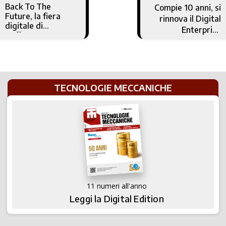
Back To The
Compie 10 anni, si
Future, la fiera
rinnova il Digital
digitale di
Enterprise
Hoffmann Group
Experience Center
conclusa con
di Siemens a
successo
Piacenza
TECNOLOGIE MECCANICHE
11 numeri all'anno
Leggi la Digital Edition