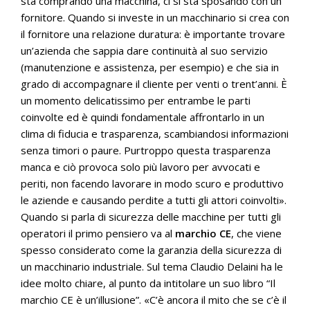
sta comprando una macchina, ci si sta sposando con un
fornitore. Quando si investe in un macchinario si crea con
il fornitore una relazione duratura: è importante trovare
un’azienda che sappia dare continuità al suo servizio
(manutenzione e assistenza, per esempio) e che sia in
grado di accompagnare il cliente per venti o trent’anni. È
un momento delicatissimo per entrambe le parti
coinvolte ed è quindi fondamentale affrontarlo in un
clima di fiducia e trasparenza, scambiandosi informazioni
senza timori o paure. Purtroppo questa trasparenza
manca e ciò provoca solo più lavoro per avvocati e
periti, non facendo lavorare in modo scuro e produttivo
le aziende e causando perdite a tutti gli attori coinvolti».
Quando si parla di sicurezza delle macchine per tutti gli
operatori il primo pensiero va al
marchio CE
, che viene
spesso considerato come la garanzia della sicurezza di
un macchinario industriale. Sul tema Claudio Delaini ha le
idee molto chiare, al punto da intitolare un suo libro “Il
marchio CE è un’illusione”. «C’è ancora il mito che se c’è il