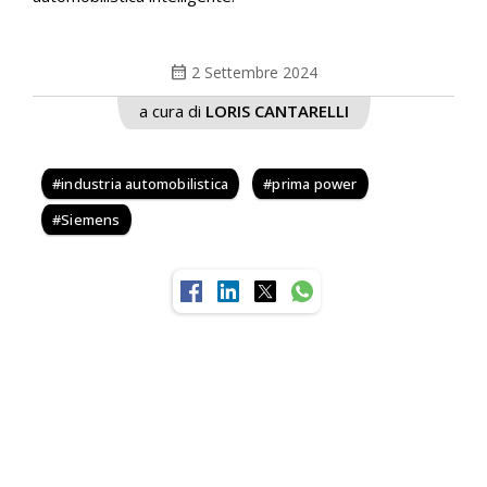
calendar_month
2 Settembre 2024
a cura di
LORIS CANTARELLI
industria automobilistica
prima power
Siemens