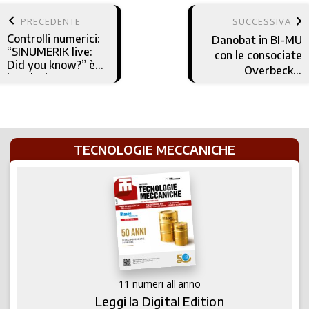
keyboard_arrow_left
keyboard_arrow_right
PRECEDENTE
SUCCESSIVA
Controlli numerici:
Danobat in BI-MU
“SINUMERIK live:
con le consociate
Did you know?” è
Overbeck e
la soluzione per
Hembrug
una formazione
facile e veloce
TECNOLOGIE MECCANICHE
11 numeri all'anno
Leggi la Digital Edition