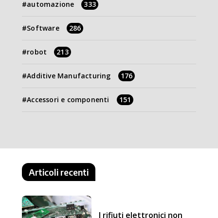
automazione
333
Software
286
robot
213
Additive Manufacturing
176
Accessori e componenti
151
Articoli recenti
I rifiuti elettronici non