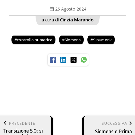
calendar_month
26 Agosto 2024
a cura di
Cinzia Marando
controllo numerico
Siemens
Sinumerik
keyboard_arrow_left
keyboard_arrow_right
PRECEDENTE
SUCCESSIVA
Transizione 5.0: si
Siemens e Prima