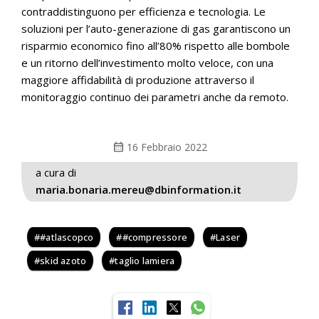
contraddistinguono per efficienza e tecnologia. Le
soluzioni per l’auto-generazione di gas garantiscono un
risparmio economico fino all’80% rispetto alle bombole
e un ritorno dell’investimento molto veloce, con una
maggiore affidabilità di produzione attraverso il
monitoraggio continuo dei parametri anche da remoto.
calendar_month
16 Febbraio 2022
a cura di
maria.bonaria.mereu@dbinformation.it
#atlascopco
#compressore
Laser
skid azoto
taglio lamiera