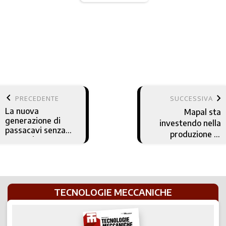
keyboard_arrow_left
keyboard_arrow_right
PRECEDENTE
SUCCESSIVA
La nuova
Mapal sta
generazione di
investendo nella
passacavi senza
produzione di
attrezzi
svasature
TECNOLOGIE MECCANICHE