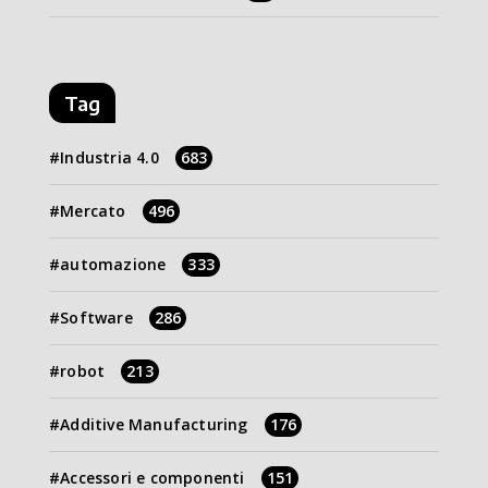
Tag
Industria 4.0
683
Mercato
496
automazione
333
Software
286
robot
213
Additive Manufacturing
176
Accessori e componenti
151