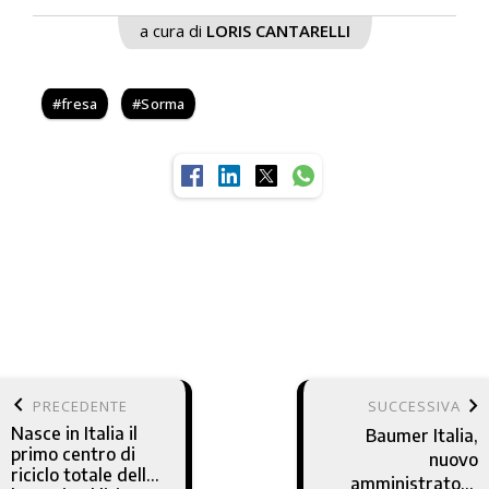
a cura di
LORIS CANTARELLI
fresa
Sorma
keyboard_arrow_left
keyboard_arrow_right
PRECEDENTE
SUCCESSIVA
Nasce in Italia il
Baumer Italia,
primo centro di
nuovo
riciclo totale delle
amministratore