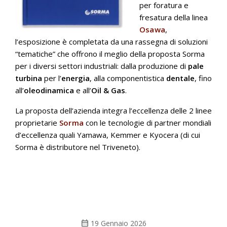
per foratura e
fresatura della linea
Osawa
,
l’esposizione è completata da una rassegna di soluzioni
“tematiche” che offrono il meglio della proposta Sorma
per i diversi settori industriali: dalla produzione di
pale
turbina
per l’
energia
, alla componentistica
dentale
, fino
all’
oleodinamica
e all’
Oil & Gas
.
La proposta dell’azienda integra l’eccellenza delle 2 linee
proprietarie
Sorma
con le tecnologie di partner mondiali
d’eccellenza quali Yamawa, Kemmer e Kyocera (di cui
Sorma è distributore nel Triveneto).
calendar_month
19 Gennaio 2026