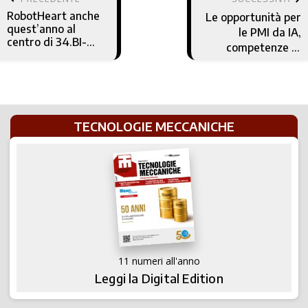
RobotHeart anche
Le opportunità per
quest’anno al
le PMI da IA,
centro di 34.BI-
competenze di
MU
cybersecurity e
piattaforme
digitali
TECNOLOGIE MECCANICHE
11 numeri all'anno
Leggi la Digital Edition