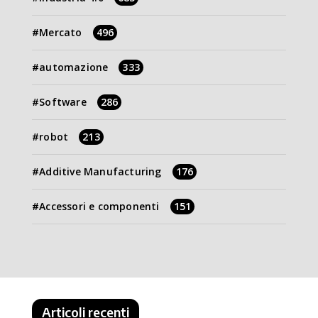
Mercato
496
automazione
333
Software
286
robot
213
Additive Manufacturing
176
Accessori e componenti
151
Articoli recenti