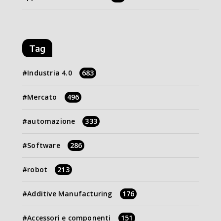
Tag
Industria 4.0
683
Mercato
496
automazione
333
Software
286
robot
213
Additive Manufacturing
176
Accessori e componenti
151