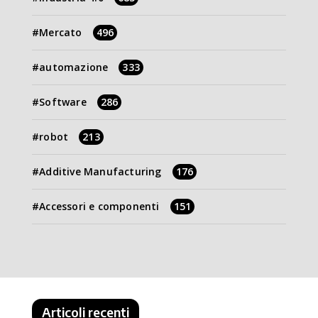
Mercato
496
automazione
333
Software
286
robot
213
Additive Manufacturing
176
Accessori e componenti
151
Articoli recenti