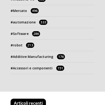
Mercato
496
automazione
333
Software
286
robot
213
Additive Manufacturing
176
Accessori e componenti
151
Articoli recenti