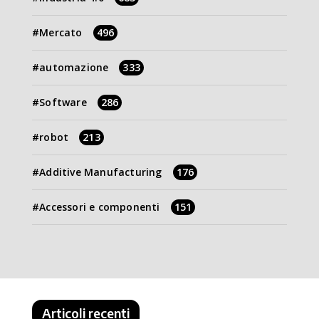
Mercato
496
automazione
333
Software
286
robot
213
Additive Manufacturing
176
Accessori e componenti
151
Articoli recenti