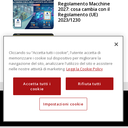
Regolamento Macchine
2027: cosa cambia con il
Regolamento (UE)
2023/1230
Schneider Electric, una
piattaforma di
intelligenza in cloud
Cliccando su “Accetta tutti i cookie”, l'utente accetta di
memorizzare i cookie sul dispositivo per migliorare la
navigazione del sito, analizzare l'utilizzo del sito e assistere
nelle nostre attività di marketing.
Leggi la Cookie Policy
Accetta tutti i
Rifiuta tutti
cookie
Impostazioni cookie
Techmec è una testata di DBInformation Spa P.IVA 09293820156
Centro Direzionale – Strada 4, Palazzo A, Scala 2
20057 Assago (MI)