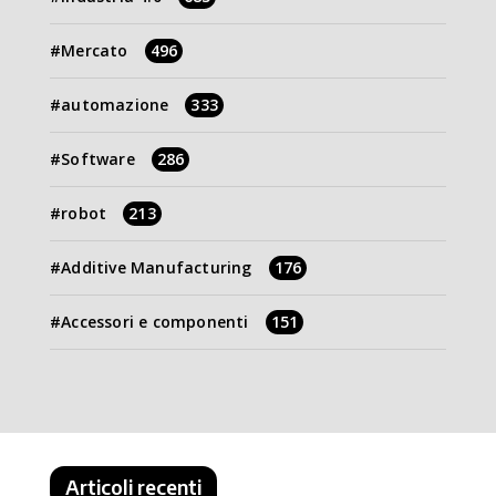
Mercato
496
automazione
333
Software
286
robot
213
Additive Manufacturing
176
Accessori e componenti
151
Articoli recenti