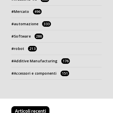
Mercato
496
automazione
333
Software
286
robot
213
Additive Manufacturing
176
Accessori e componenti
151
Articoli recenti