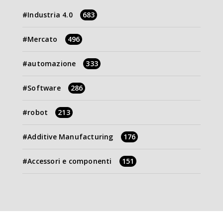
Industria 4.0
683
Mercato
496
automazione
333
Software
286
robot
213
Additive Manufacturing
176
Accessori e componenti
151