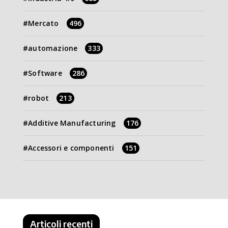
Mercato
496
automazione
333
Software
286
robot
213
Additive Manufacturing
176
Accessori e componenti
151
Articoli recenti