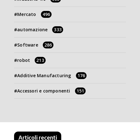
Mercato
496
automazione
333
Software
286
robot
213
Additive Manufacturing
176
Accessori e componenti
151
Articoli recenti