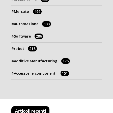
Mercato
496
automazione
333
Software
286
robot
213
Additive Manufacturing
176
Accessori e componenti
151
Articoli recenti