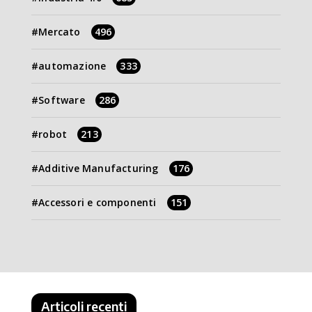
Mercato
496
automazione
333
Software
286
robot
213
Additive Manufacturing
176
Accessori e componenti
151
Articoli recenti