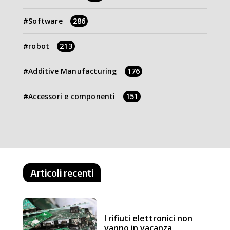
Software
286
robot
213
Additive Manufacturing
176
Accessori e componenti
151
Articoli recenti
I rifiuti elettronici non
vanno in vacanza