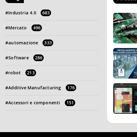
Industria 4.0
683
Mercato
496
automazione
333
Software
286
robot
213
Additive Manufacturing
176
Accessori e componenti
151