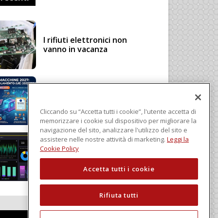
I rifiuti elettronici non
vanno in vacanza
Regolamento Macchine
2027: cosa cambia con il
Regolamento (UE)
Cliccando su “Accetta tutti i cookie”, l'utente accetta di
2023/1230
memorizzare i cookie sul dispositivo per migliorare la
navigazione del sito, analizzare l'utilizzo del sito e
assistere nelle nostre attività di marketing.
Leggi la
Schneider Electric, una
Cookie Policy
piattaforma di intelligenza
in cloud
Accetta tutti i cookie
Rifiuta tutti