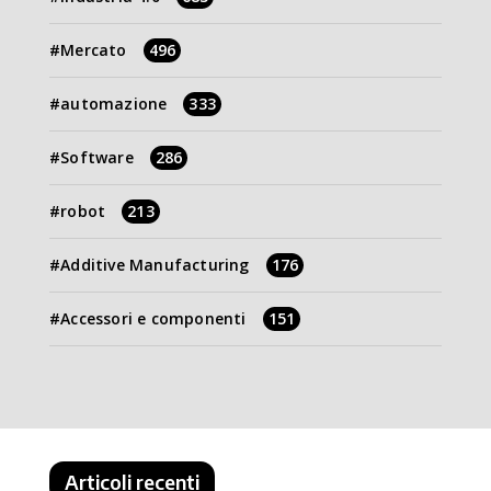
Mercato
496
automazione
333
Software
286
robot
213
Additive Manufacturing
176
Accessori e componenti
151
Articoli recenti