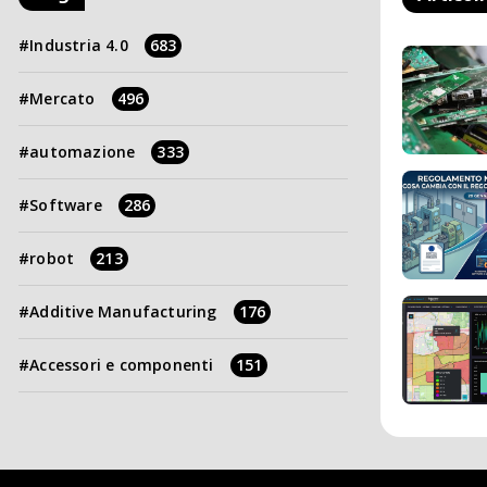
Industria 4.0
683
Mercato
496
automazione
333
Software
286
robot
213
Additive Manufacturing
176
Accessori e componenti
151