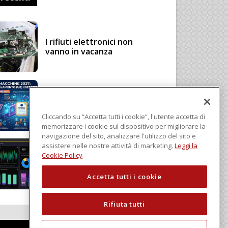
I rifiuti elettronici non
vanno in vacanza
Regolamento Macchine
2027: cosa cambia con il
Regolamento (UE)
Cliccando su “Accetta tutti i cookie”, l'utente accetta di
2023/1230
memorizzare i cookie sul dispositivo per migliorare la
navigazione del sito, analizzare l'utilizzo del sito e
assistere nelle nostre attività di marketing.
Leggi la
Schneider Electric, una
Cookie Policy
piattaforma di intelligenza
in cloud
Accetta tutti i cookie
Rifiuta tutti