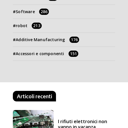
Software
286
robot
213
Additive Manufacturing
176
Accessori e componenti
151
Articoli recenti
I rifiuti elettronici non
vanno in vacanza