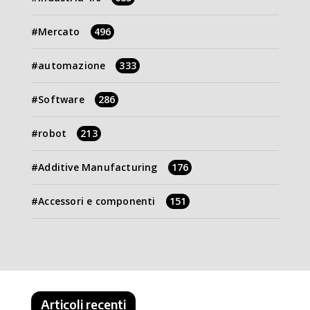
Mercato
496
automazione
333
Software
286
robot
213
Additive Manufacturing
176
Accessori e componenti
151
Articoli recenti