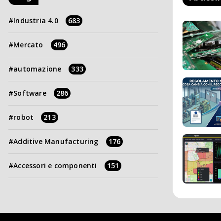
Industria 4.0
683
Mercato
496
automazione
333
Software
286
robot
213
Additive Manufacturing
176
Accessori e componenti
151