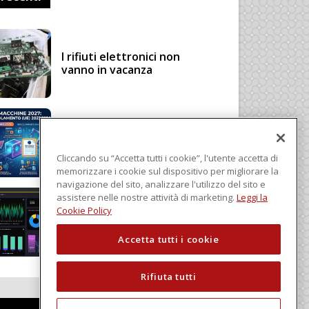
I rifiuti elettronici non
vanno in vacanza
Regolamento Macchine
2027: cosa cambia con il
Regolamento (UE)
Cliccando su “Accetta tutti i cookie”, l'utente accetta di
2023/1230
memorizzare i cookie sul dispositivo per migliorare la
navigazione del sito, analizzare l'utilizzo del sito e
assistere nelle nostre attività di marketing.
Leggi la
Schneider Electric, una
Cookie Policy
piattaforma di intelligenza
in cloud
Accetta tutti i cookie
Rifiuta tutti