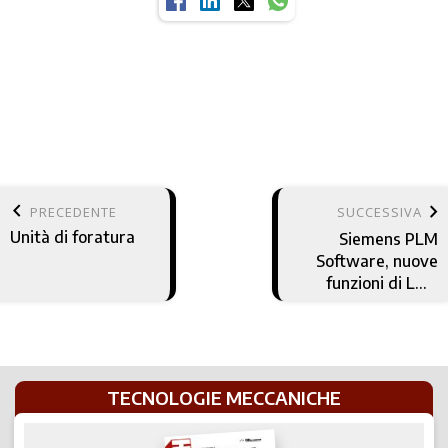
keyboard_arrow_left
keyboard_arrow_right
PRECEDENTE
SUCCESSIVA
Unità di foratura
Siemens PLM
Software, nuove
funzioni di LMS
Test.LAB 17
TECNOLOGIE MECCANICHE