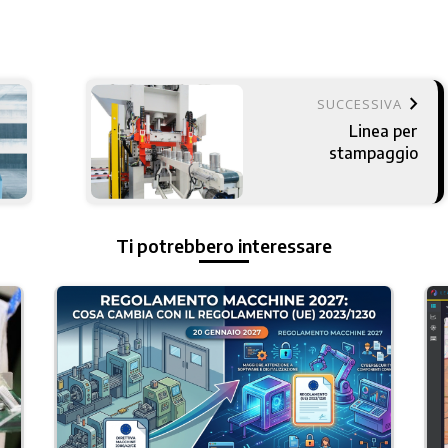
keyboard_arrow_right
SUCCESSIVA
Linea per
stampaggio
Ti potrebbero interessare