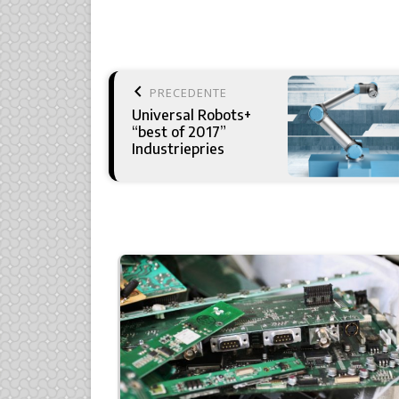
keyboard_arrow_left
PRECEDENTE
Universal Robots+
“best of 2017”
Industriepries