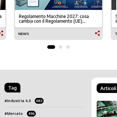
a
Regolamento Macchine 2027: cosa
cambia con il Regolamento (UE)
2023/1230
NEWS
Tag
Articoli
Industria 4.0
683
Mercato
496