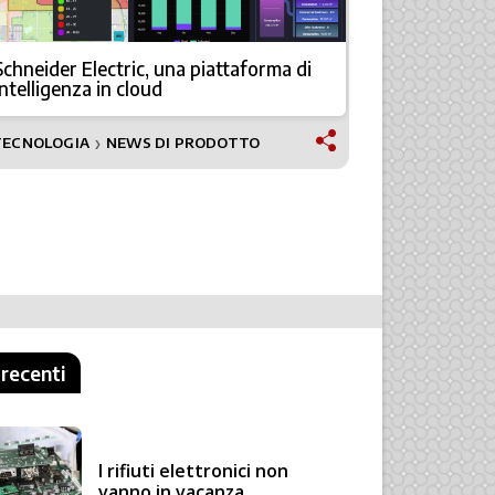
Schneider Electric, una piattaforma di
Sicurezza e
intelligenza in cloud
il nuovo 
TECNOLOGIA
NEWS DI PRODOTTO
NEWS
❯
 recenti
I rifiuti elettronici non
vanno in vacanza