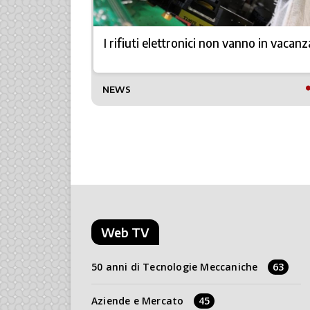
zioni più
I rifiuti elettronici non vanno in vacanz
TTO
NEWS
Web TV
50 anni di Tecnologie Meccaniche
63
Aziende e Mercato
45