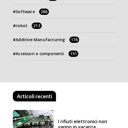
Software
286
robot
213
Additive Manufacturing
176
Accessori e componenti
151
Articoli recenti
I rifiuti elettronici non
vanno in vacanza